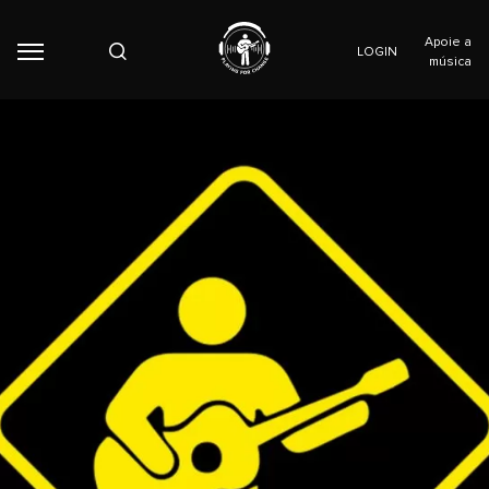
Apoie a
LOGIN
música