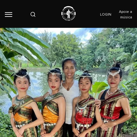
Apoie a
LOGIN
música