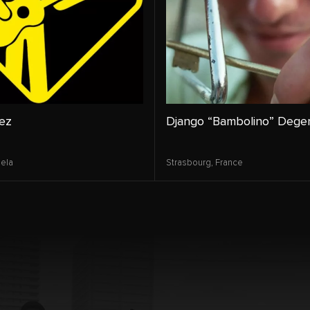
pez
Django “Bambolino” Dege
ela
Strasbourg,
France