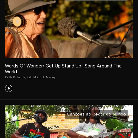
Words Of Wonder/ Get Up Stand Up | Song Around The
World
Keith Richards
,
Keb' Mo'
,
Bob Marley
Canções ao Redor do Mundo