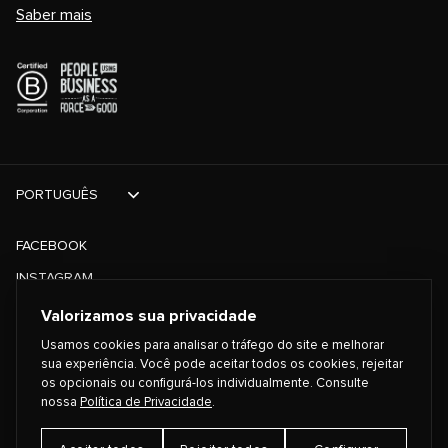
Saber mais
PORTUGUÊS
FACEBOOK
INSTAGRAM
TIKTOK
Valorizamos sua privacidade
TWITTER
Usamos cookies para analisar o tráfego do site e melhorar
sua experiência. Você pode aceitar todos os cookies, rejeitar
os opcionais ou configurá-los individualmente. Consulte
©
2026
PLAYING FOR CHANGE
nossa
Política de Privacidade
.