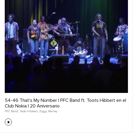
54-46 That's My Number | PFC Band ft. Toots Hibbert en el
Club Nokia | 20 Aniversario
PFC Band
,
Toots Hibbert
,
Ziggy Marley