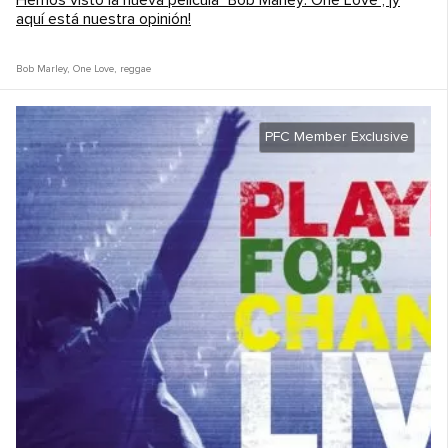
Hemos visto la nueva película "Bob Marley: One Love", ¡y
aquí está nuestra opinión!
Bob Marley
,
One Love
,
reggae
PFC Member Exclusive