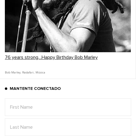
76 years strong…Happy Birthday Bob Marley
Bob Marley
,
Rastafari
,
Música
MANTENTE CONECTADO