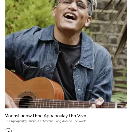
Moonshadow | Eric Appapoulay | En Vivo
Eric Appapoulay
,
Yusuf / Cat Stevens
,
Song Around The World