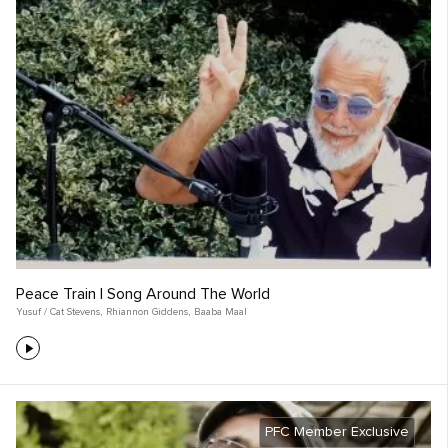
Peace Train | Song Around The World
Yusuf / Cat Stevens
,
Rhiannon Giddens
,
Baaba Maal
PFC Member Exclusive