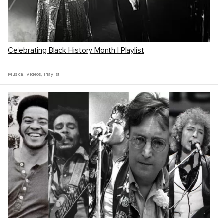
Celebrating Black History Month | Playlist
Música
,
Videos
,
Playlist