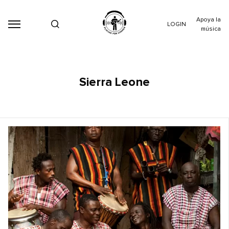
Apoya la
LOGIN
música
Sierra Leone