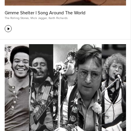
Gimme Shelter | Song Around The World
The Rolling Stones
,
Mick Jagger
,
Keith Richards