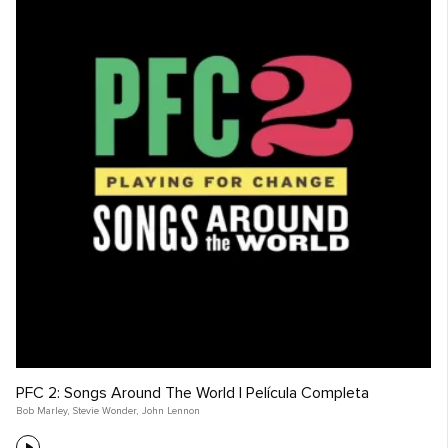
PFC 2: Songs Around The World | Película Completa
Bob Marley
,
Stevie Wonder
,
John Lennon