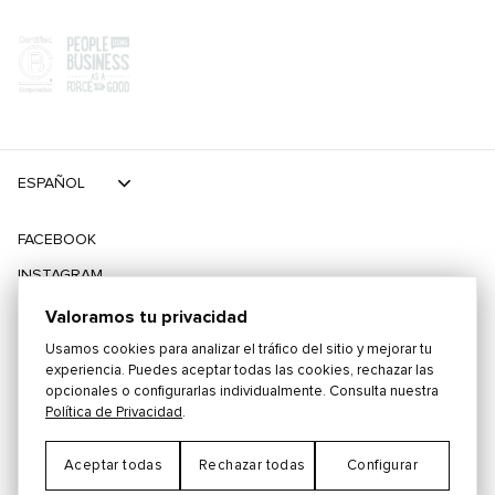
ESPAÑOL
FACEBOOK
INSTAGRAM
TIKTOK
Valoramos tu privacidad
TWITTER
Usamos cookies para analizar el tráfico del sitio y mejorar tu
experiencia. Puedes aceptar todas las cookies, rechazar las
opcionales o configurarlas individualmente. Consulta nuestra
©
2026
PLAYING FOR CHANGE
Política de Privacidad
.
Aceptar todas
Rechazar todas
Configurar
TÉRMINOS Y CONDICIONES
POLÍTICA DE PRIVACIDAD