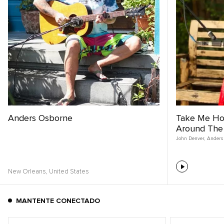
Anders Osborne
Take Me Ho
Around The
John Denver
,
Anders
New Orleans,
United States
MANTENTE CONECTADO