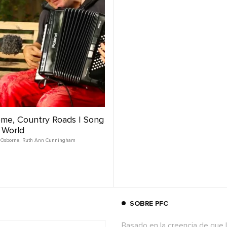
me, Country Roads | Song
 World
 Osborne
,
Ruth Ann Cunningham
SOBRE PFC
Basado en la creencia de que l