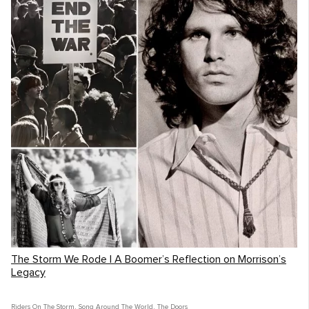
The Storm We Rode | A Boomer’s Reflection on Morrison’s
Legacy
Riders On The Storm
,
Song Around The World
,
The Doors