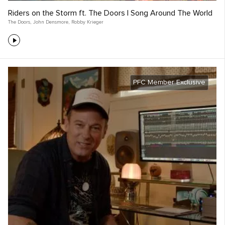
Riders on the Storm ft. The Doors | Song Around The World
The Doors
,
John Densmore
,
Robby Krieger
PFC Member Exclusive