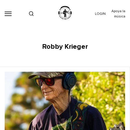
Apoya la
LOGIN
música
Robby Krieger