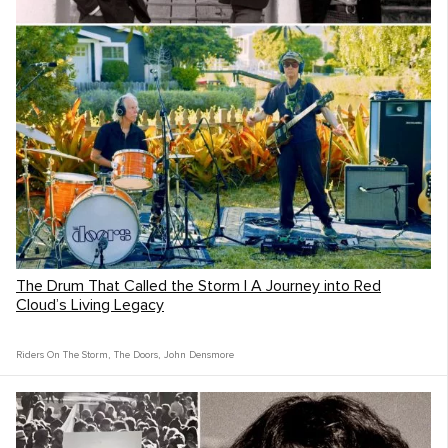
The Drum That Called the Storm | A Journey into Red
Cloud’s Living Legacy
Riders On The Storm
,
The Doors
,
John Densmore