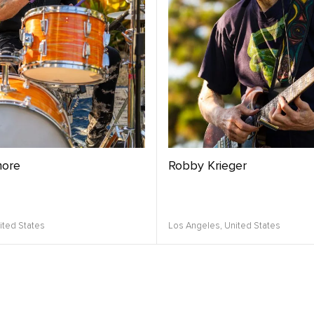
more
Robby Krieger
ited States
Los Angeles,
United States