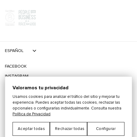
ESPAÑOL
FACEBOOK
INSTAGRAM
TIKTOK
Valoramos tu privacidad
TWITTER
Usamos cookies para analizar el tráfico del sitio y mejorar tu
experiencia. Puedes aceptar todas las cookies, rechazar las
opcionales o configurarlas individualmente. Consulta nuestra
©
2026
PLAYING FOR CHANGE
Política de Privacidad
.
Aceptar todas
Rechazar todas
Configurar
TÉRMINOS Y CONDICIONES
POLÍTICA DE PRIVACIDAD