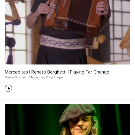
Merceditas | Renato Borghetti | Playing For Change
Renato Borghetti
,
Merceditas
,
Porto Alegre