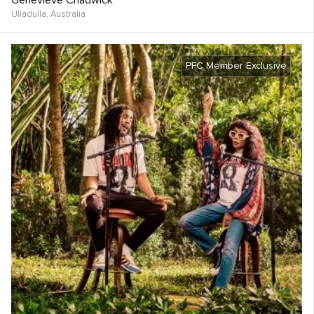
Genevieve Chadwick
Ulladulla,
Australia
PFC Member Exclusive