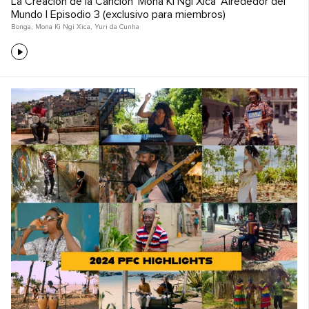
La Creación de la Canción 'Mona Ki Ngi Xica' Alrededor del
Mundo | Episodio 3 (exclusivo para miembros)
Bonga
,
Mona Ki Ngi Xica
,
Yuri da Cunha