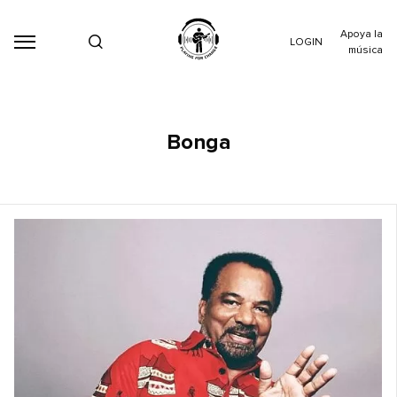
Apoya la
LOGIN
música
Bonga