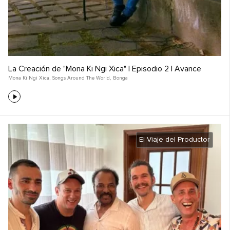
La Creación de "Mona Ki Ngi Xica" | Episodio 2 | Avance
Mona Ki Ngi Xica
,
Songs Around The World
,
Bonga
El Viaje del Productor