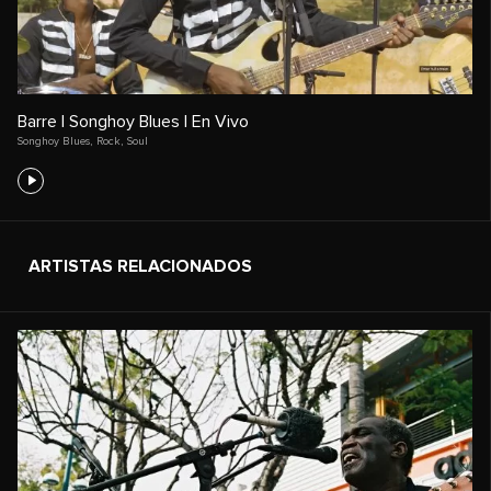
Barre | Songhoy Blues | En Vivo
Songhoy Blues
,
Rock
,
Soul
ARTISTAS RELACIONADOS