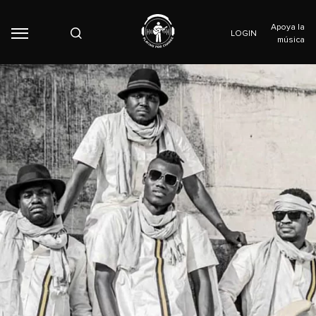
Apoya la
LOGIN
música