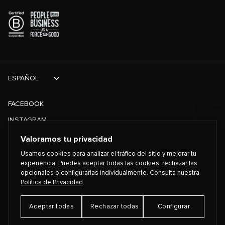
ESPAÑOL
FACEBOOK
INSTAGRAM
TIKTOK
Valoramos tu privacidad
TWITTER
Usamos cookies para analizar el tráfico del sitio y mejorar tu
experiencia. Puedes aceptar todas las cookies, rechazar las
opcionales o configurarlas individualmente. Consulta nuestra
©
2026
PLAYING FOR CHANGE
Política de Privacidad
.
Aceptar todas
Rechazar todas
Configurar
TÉRMINOS Y CONDICIONES
POLÍTICA DE PRIVACIDAD
Preferencias de Cookies
CONTACTO