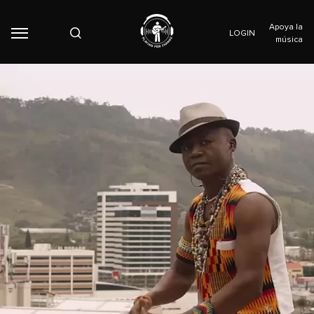
Apoya la
LOGIN
música