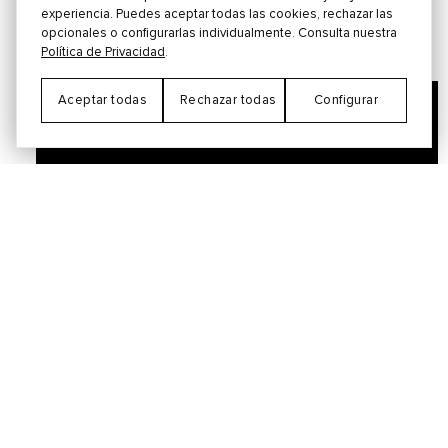
como una capacidad para "colorear la mente" y
experiencia. Puedes aceptar todas las cookies, rechazar las
afectar las emociones del público.
opcionales o configurarlas individualmente. Consulta nuestra
Política de Privacidad
.
Aceptar todas
Rechazar todas
Configurar