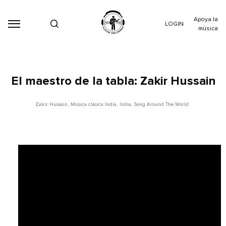
Apoya la
LOGIN
música
El maestro de la tabla: Zakir Hussain
Zakir Hussain
,
Música clásica India
,
India
,
Song Around The World