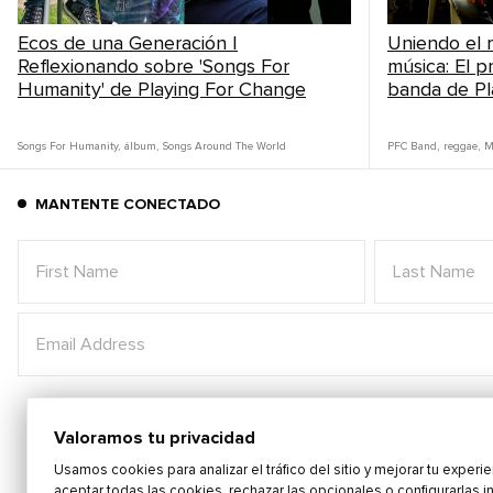
Ecos de una Generación |
Uniendo el 
Reflexionando sobre 'Songs For
música: El 
Learn more a
Humanity' de Playing For Change
banda de Pl
Songs For Humanity
,
álbum
,
Songs Around The World
PFC Band
,
reggae
,
M
MANTENTE CONECTADO
Valoramos tu privacidad
Usamos cookies para analizar el tráfico del sitio y mejorar tu experi
aceptar todas las cookies, rechazar las opcionales o configurarlas i