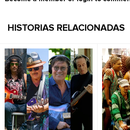
PFC co-founde
podcast with 
playing For C
HISTORIAS RELACIONADAS
the Playing Fo