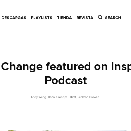
DESCARGAS
PLAYLISTS
TIENDA
REVISTA
SEARCH
r Change featured on Ins
Podcast
Andy Wang
,
Bono
,
Grandpa Elliott
,
Jackson Browne