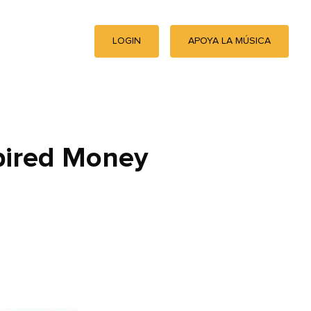
LOGIN
APOYA LA MÚSICA
pired Money