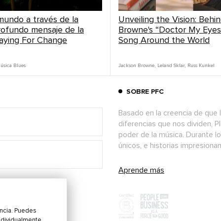
mundo a través de la
Unveiling the Vision: Behi
profundo mensaje de la
Browne's “Doctor My Eyes
t
www.inspiredmoney.fm/086
aying For Change
Song Around the World
úsica Blues
Jackson Browne
,
Leland Sklar
,
Russ Kunkel
SOBRE PFC
Basado en la creencia de que l
diferencias que nos dividen, P
poder de la música. Durante l
únicos, e historias impresion
Aprende más
encia. Puedes
ndividualmente.