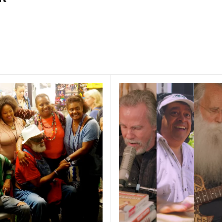
r Mark Johnson was recently featured on the Inspired
Andy Wang. Check out his interview below where he dis
hange movement began, the power of music, and the am
r Change Foundation is doing all over the world!