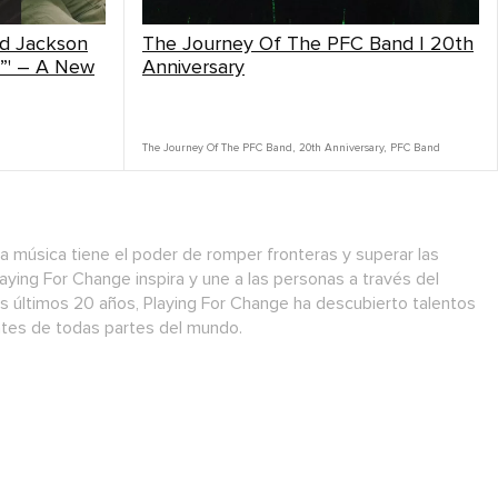
nd Jackson
The Journey Of The PFC Band | 20th
”' – A New
Anniversary
The Journey Of The PFC Band
,
20th Anniversary
,
PFC Band
a música tiene el poder de romper fronteras y superar las
laying For Change inspira y une a las personas a través del
os últimos 20 años, Playing For Change ha descubierto talentos
antes de todas partes del mundo.