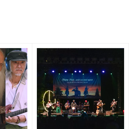
 Money
cusses how the
azing work