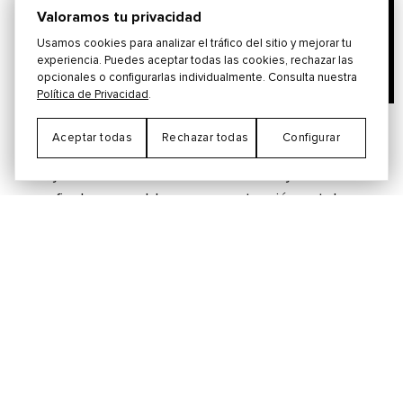
Valoramos tu privacidad
Usamos cookies para analizar el tráfico del sitio y mejorar tu
experiencia. Puedes aceptar todas las cookies, rechazar las
opcionales o configurarlas individualmente. Consulta nuestra
Política de Privacidad
.
Aceptar todas
Rechazar todas
Configurar
La actuación de Guns N' Roses de "Paradise
City" con Dave Grohl en Glastonbury 2023 fue
un final memorable para su actuación estelar.
La colaboración fue un momento destacado,
añadiendo una capa extra de emoción a su
actuación.
Coldplay / Richard Ashcroft -
Bittersweet Symphony (Live 8
2005)