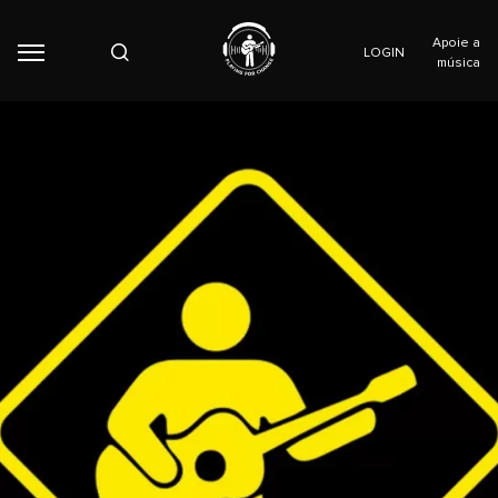
Apoie a
LOGIN
música