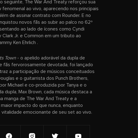
o seguinte, The War And Treaty reforçou sua
fenomenal ao vivo, aparecendo nos principais
 além de assinar contrato com Rounder. E no
onquistou novos fãs ao subir ao palco no 62º
entando ao lado de ícones como Cyndi
y Clark Jr. e Common em um tributo ao
ammy Ken Ehrlich .
ts Town
- o apelido adorável da dupla de
de fãs fervorosamente devotada, foi lançado
raz a participação de músicos conceituados
Douglas e o guitarrista dos Punch Brothers,
 por Michael e co-produzida por Tanya e o
 da dupla, Max Brown, cada música destaca a
na manga de The War And Treaty e a
 maior impacto do que nunca, enquanto
a vitalidade emocionante de seu set ao vivo.