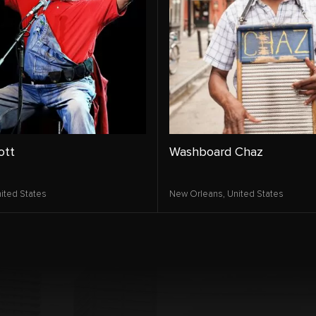
ott
Washboard Chaz
ited States
New Orleans,
United States