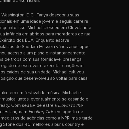
lile e Jason Isbell.
 Washington, D.C., Tanya descobriu suas
cionais em uma idade jovem e seguiu carreira
Enquanto isso, Michael cresceu em Cleveland e
sua infância em abrigos para moradores de rua
 Exército dos EUA. Enquanto estava
alácios de Saddam Hussein vários anos após
nhou acesso a um piano e instantaneamente
os de tropa com sua formidável presença
regado de escrever e executar canções in
s caídos de sua unidade, Michael cultivou
osição que desenvolveu ao voltar para casa.
palco em um festival de música, Michael e
 música juntos, eventualmente se casando e
eaty. Com seu EP de estreia
Down to the
eles lançaram
Healing Tide
em agosto de
imediatos de agências como a NPR, mais tarde
ing Stone dos 40 melhores álbuns country e