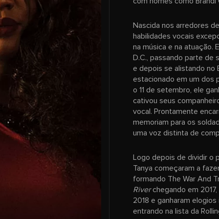
com nomes como Brandi Car
Nascida nos arredores de
habilidades vocais excep
na música e na atuação. 
D.C., passando parte de 
e depois se alistando no
estacionado em um dos p
o 11 de setembro, ele ga
cativou seus companheir
vocal. Prontamente encar
memoriam para os soldado
uma voz distinta de comp
Logo depois de dividir o 
Tanya começaram a fazer
formando The War And Tr
River
chegando em 2017, 
2018 e ganharam elogios 
entrando na lista da Roll