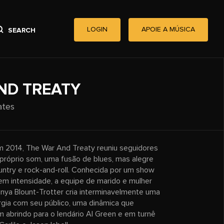
LOGIN
APOIE A MÚSICA
SEARCH
ND TREATY
ates
 2014, The War And Treaty reuniu seguidores
 próprio som, uma fusão de blues, mas alegre
ountry e rock-and-roll. Conhecida por um show
 em intensidade, a equipe de marido e mulher
Tanya Blount-Trotter cria interminavelmente uma
rgia com seu público, uma dinâmica que
m abrindo para o lendário Al Green e em turnê