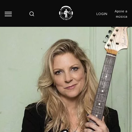
Apoie a
LOGIN
música