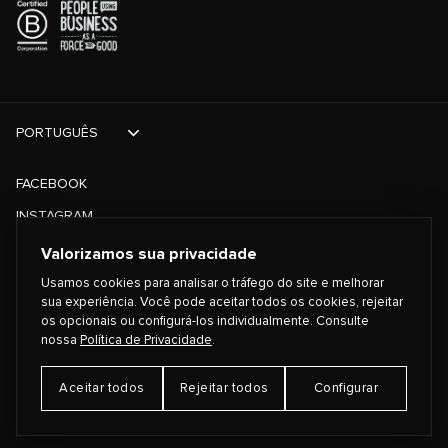
PORTUGUÊS
FACEBOOK
INSTAGRAM
TIKTOK
Valorizamos sua privacidade
TWITTER
Usamos cookies para analisar o tráfego do site e melhorar
sua experiência. Você pode aceitar todos os cookies, rejeitar
os opcionais ou configurá-los individualmente. Consulte
©
2026
PLAYING FOR CHANGE
nossa
Política de Privacidade
.
Aceitar todos
Rejeitar todos
Configurar
TERMOS E CONDIÇÕES
POLÍTICA DE PRIVACIDADE
Preferências de Cookies
CONTATO