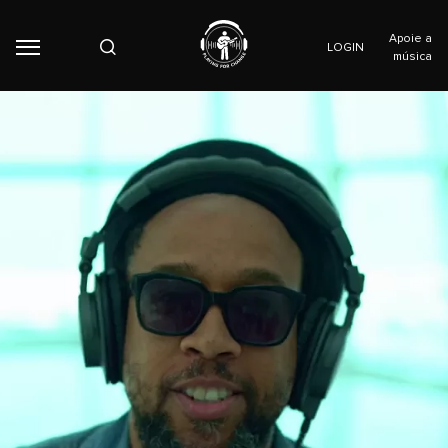
Apoie a
LOGIN
música