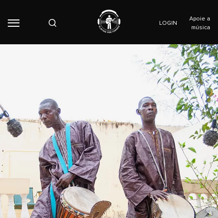
Apoie a
LOGIN
música