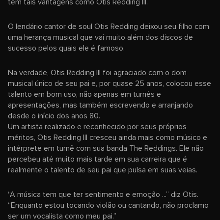
têm tais vantagens como Otis Redding III.
O lendário cantor de soul Otis Redding deixou seu filho com
uma herança musical que vai muito além dos discos de
sucesso pelos quais ele é famoso.
Na verdade, Otis Redding III foi agraciado com o dom
musical único de seu pai e, por quase 25 anos, colocou esse
talento em bom uso, não apenas em turnês e
apresentações, mas também escrevendo e arranjando
desde o início dos anos 80.
Um artista realizado e reconhecido por seus próprios
méritos, Otis Redding III cresceu ainda mais como músico e
intérprete em turnê com sua banda The Reddings. Ele não
percebeu até muito mais tarde em sua carreira que é
realmente o talento de seu pai que pulsa em suas veias.
“A música tem que ter sentimento e emoção ...” diz Otis.
“Enquanto estou tocando violão ou cantando, não proclamo
ser um vocalista como meu pai.”