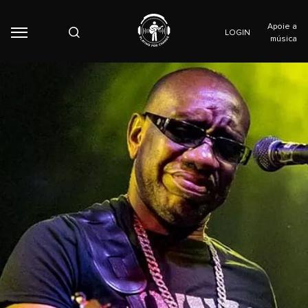
Apoie a
LOGIN
música