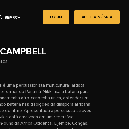
LOGIN
APOIE A MÚSICA
SEARCH
 CAMPBELL
ates
 é uma percussionista multicultural, artista
erformer do Panamá. Nikki usa a bateria para
anamenha afro-caribenha única, estender um
do bateria nas tradições da diáspora africana
udo do ritmo. Apresentada à percussão através
Nikki está enraizada em um repertório
dun-duns da África Ocidental, Djembe, Congas,