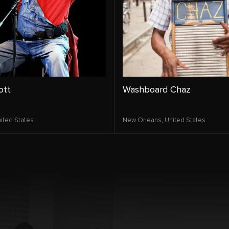
ott
Washboard Chaz
ited States
New Orleans,
United States