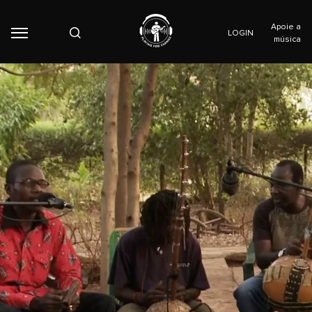
Apoie a
LOGIN
música