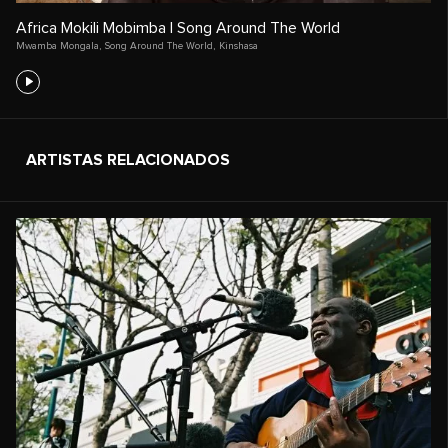
Africa Mokili Mobimba | Song Around The World
Mwamba Mongala
,
Song Around The World
,
Kinshasa
ARTISTAS RELACIONADOS