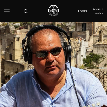
Apoie a
LOGIN
música