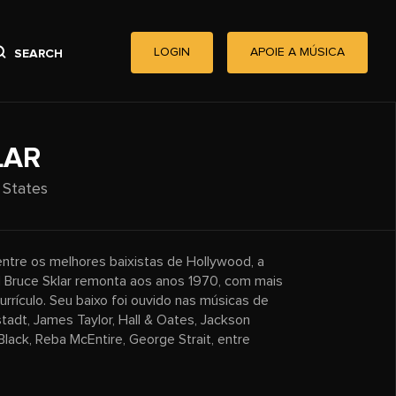
LOGIN
APOIE A MÚSICA
SEARCH
LAR
 States
ntre os melhores baixistas de Hollywood, a
nd Bruce Sklar remonta aos anos 1970, com mais
rrículo. Seu baixo foi ouvido nas músicas de
adt, James Taylor, Hall & Oates, Jackson
t Black, Reba McEntire, George Strait, entre