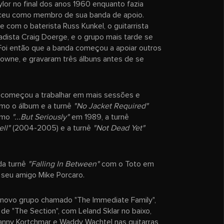
lor no final dos anos 1960 enquanto fazia
ceu como membro de sua banda de apoio.
 com o baterista Russ Kunkel, o guitarrista
adista Craig Doerge, e o grupo mais tarde se
 Foi então que a banda começou a apoiar outros
rowne, e gravaram três álbuns antes de se
r começou a trabalhar em mais sessões e
omo o álbum e a turnê
"No Jacket Required"
como
"...But Seriously"
em 1989, a turnê
ell"
(2004-2005) e a turnê
"Not Dead Yet"
da turnê
"Falling In Between"
com o Toto em
 seu amigo Mike Porcaro.
 novo grupo chamado "The Immediate Family",
de "The Section", com Leland Sklar no baixo,
Danny Kortchmar e Waddy Wachtel nas guitarras