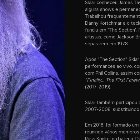
Sklar conheceu James Tay
alguns shows e permane
Trabalhou frequentemente
Danny Kortchmar e o tecl
fundiu em "The Section".
artistas, como Jackson B
separarem em 1978.
Após "The Section", Skla
performances ao vivo, c
com Phil Collins, assim 
"Finally… The First Farew
(2017-2019).
Sklar também participou 
2007-2008, substituindo
Em 2018, foi formado um
reunindo vários membros 
Russ Kunkel na bateria, 