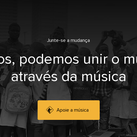
Junte-se a mudança
os, podemos unir o 
através da música
Apoie a música