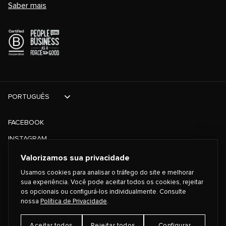
Saber mais
PORTUGUÊS
FACEBOOK
INSTAGRAM
TIKTOK
Valorizamos sua privacidade
TWITTER
Usamos cookies para analisar o tráfego do site e melhorar
sua experiência. Você pode aceitar todos os cookies, rejeitar
os opcionais ou configurá-los individualmente. Consulte
©
2026
PLAYING FOR CHANGE
nossa
Política de Privacidade
.
Aceitar todos
Rejeitar todos
Configurar