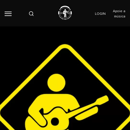
Apoie a
LOGIN
música