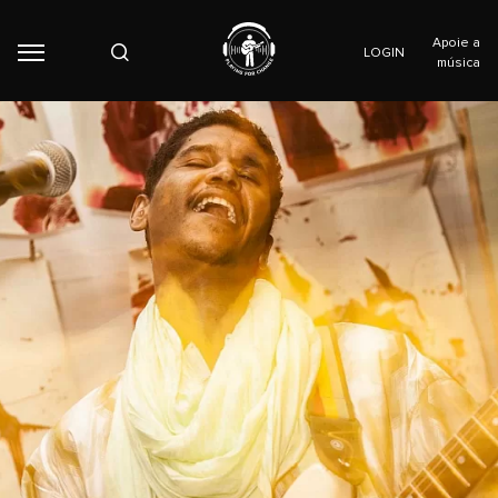
Apoie a
LOGIN
música