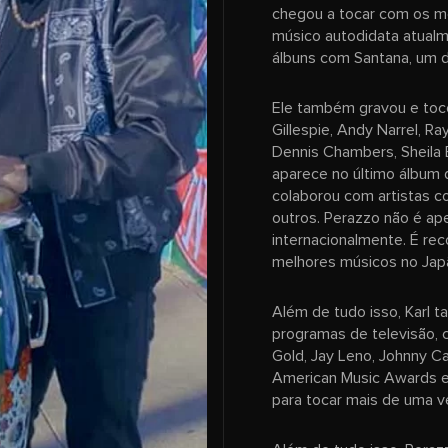
chegou a tocar com os mel
músico autodidata atualm
álbuns com Santana, um d
Ele também gravou e toco
Gillespie, Andy Narrel, 
Dennis Chambers, Sheila E
aparece no último álbum 
colaborou com artistas c
outros. Perazzo não é a
internacionalmente. É re
melhores músicos no Japão
Além de tudo isso, Karl
programas de televisão, 
Gold, Jay Leno, Johnny C
American Music Awards e 
para tocar mais de uma v