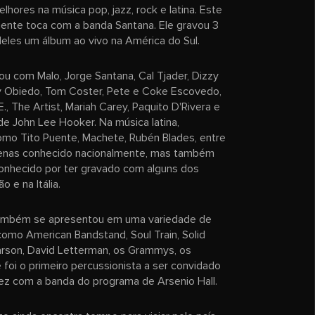
hores na música pop, jazz, rock e latina. Este
ente toca com a banda Santana. Ele gravou 3
eles um álbum ao vivo na América do Sul.
u com Malo, Jorge Santana, Cal Tjader, Dizzy
Ray Obiedo, Tom Coster, Pete e Coke Escovedo,
., The Artist, Mariah Carey, Paquito D'Rivera e
de John Lee Hooker. Na música latina,
omo Tito Puente, Machete, Rubén Blades, entre
penas conhecido nacionalmente, mas também
conhecido por ter gravado com alguns dos
 e na Itália.
 também se apresentou em uma variedade de
como American Bandstand, Soul Train, Solid
arson, David Letterman, os Grammys, os
foi o primeiro percussionista a ser convidado
ez com a banda do programa de Arsenio Hall.