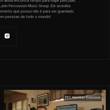
o ainda encontra tempo para viajar pelo país
 Latin Percussion Music Group. Ele acredita
imento que possui não é para ser guardado,
om pessoas de todo o mundo!
PFC Member Exclusive