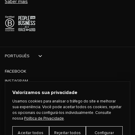
Saber mais
PORTUGUÊS
FACEBOOK
INSTAGRAM
TIKTOK
Valorizamos sua privacidade
TWITTER
Usamos cookies para analisar o tráfego do site e melhorar
sua experiência. Você pode aceitar todos os cookies, rejeitar
os opcionais ou configurá-los individualmente. Consulte
©
2026
PLAYING FOR CHANGE
nossa
Política de Privacidade
.
Aceitar todos
Rejeitar todos
Configurar
TERMOS E CONDIÇÕES
POLÍTICA DE PRIVACIDADE