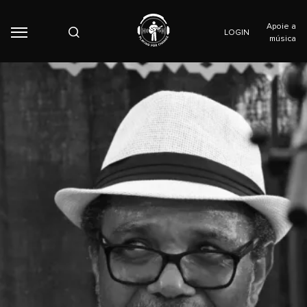
Apoie a
LOGIN
música