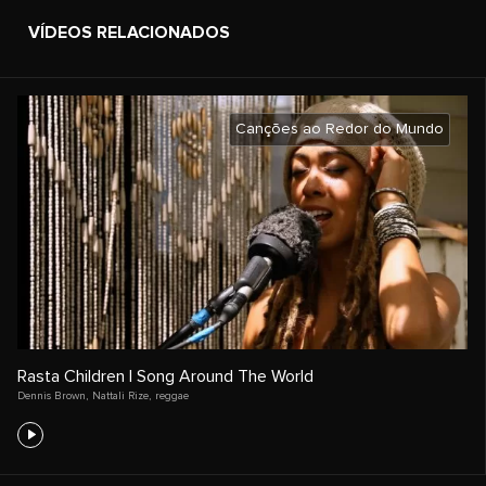
VÍDEOS RELACIONADOS
Canções ao Redor do Mundo
Rasta Children | Song Around The World
Dennis Brown
,
Nattali Rize
,
reggae