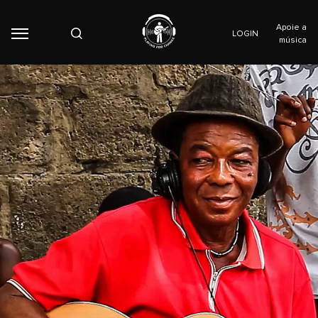
Apoie a
LOGIN
música