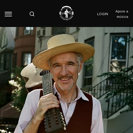
Apoie a
LOGIN
música