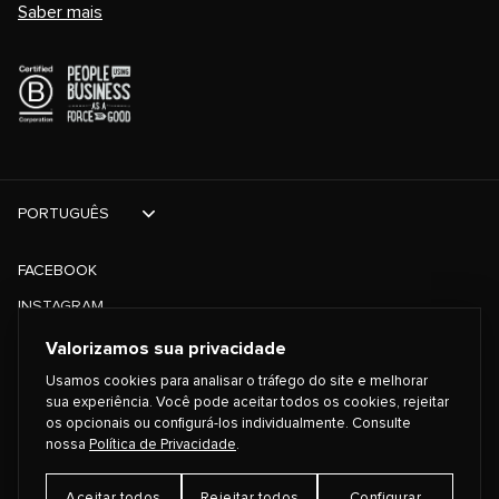
Saber mais
PORTUGUÊS
FACEBOOK
INSTAGRAM
TIKTOK
Valorizamos sua privacidade
TWITTER
Usamos cookies para analisar o tráfego do site e melhorar
sua experiência. Você pode aceitar todos os cookies, rejeitar
os opcionais ou configurá-los individualmente. Consulte
©
2026
PLAYING FOR CHANGE
nossa
Política de Privacidade
.
Aceitar todos
Rejeitar todos
Configurar