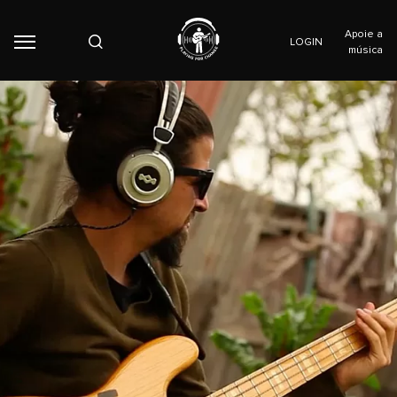
Apoie a
LOGIN
música