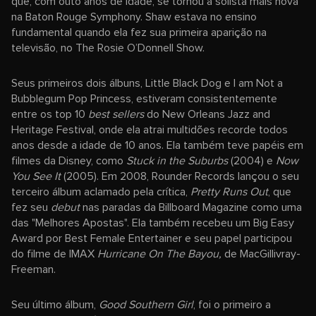
que, com outo anos de idade, se tornou a solista mais nova
na Baton Rouge Symphony. Shaw estava no ensino
fundamental quando ela fez sua primeira aparição na
televisão, no The Rosie O’Donnell Show.
Seus primeiros dois álbuns, Little Black Dog e I am Not a
Bubblegum Pop Princess, estiveram consistentemente
entre os top 10
best sellers
do New Orleans Jazz and
Heritage Festival, onde ela atrai multidões recorde todos
anos desde a idade de 10 anos. Ela também teve papéis em
filmes da Disney, como
Stuck in the Suburbs
(2004) e
Now
You See It
(2005). Em 2008, Rounder Records lançou o seu
terceiro álbum aclamado pela crítica,
Pretty Runs Out
, que
fez seu
debut
nas paradas da Billboard Magazine como uma
das "Melhores Apostas". Ela também recebeu um Big Easy
Award por Best Female Entertainer e seu papel participou
do filme de IMAX
Hurricane On The Bayou,
de MacGillivray-
Freeman.
Seu último álbum,
Good Southern Girl
, foi o primeiro a