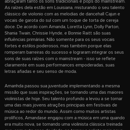
abraçaram tanto os sons tradicionais e pops do mainstream.
As raízes dela estão em Louisiana, misturando o seu talento
clássico de violonio com as melodias de dancehall Cajun e
vocais de garota do sul com um toque de torta de cereja
doce. De acordo com Amanda, Loretta Lynn, Dolly Parton,
Shania Twain, Chrissie Hynde, e Bonnie Raitt são suas
influências primárias. Não somente para os seus vocais
fortes e estilos poderosos, mas também porque elas
romperam barreiras do sucesso e lograram integrar os seus
sons de suas raízes com o mainstream - isso se reflete
claramente em suas performances empoderadas, suas
letras afiadas e seu senso de moda.
Amanhda passou sua juventude implementando a mesma
missão que suas inspirações, se tornando uma das maiores
violinistas de hoje. Seu talento profundo a levou a se tornar
uma das mais jovens atrações principais em festivais de
música ao redor do mundo. Assim como muitos artistas
prolíficos, Amandase engajou com a música em uma quando
era muito nova, se tornando uma violinista clássica treinada