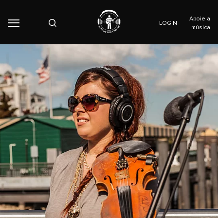
Apoie a
LOGIN
música