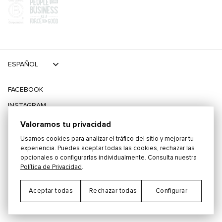
ESPAÑOL
FACEBOOK
INSTAGRAM
TIKTOK
Valoramos tu privacidad
TWITTER
Usamos cookies para analizar el tráfico del sitio y mejorar tu
experiencia. Puedes aceptar todas las cookies, rechazar las
opcionales o configurarlas individualmente. Consulta nuestra
©
2026
PLAYING FOR CHANGE
Política de Privacidad
.
Aceptar todas
Rechazar todas
Configurar
TÉRMINOS Y CONDICIONES
POLÍTICA DE PRIVACIDAD
Preferencias de Cookies
CONTACTO