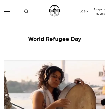
Apoya la
LOGIN
música
World Refugee Day