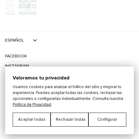
ESPAÑOL
FACEBOOK
INSTAGRAM
TIKTOK
Valoramos tu privacidad
TWITTER
Usamos cookies para analizar el tráfico del sitio y mejorar tu
experiencia. Puedes aceptar todas las cookies, rechazar las
opcionales o configurarlas individualmente. Consulta nuestra
©
2026
PLAYING FOR CHANGE
Política de Privacidad
.
Aceptar todas
Rechazar todas
Configurar
TÉRMINOS Y CONDICIONES
POLÍTICA DE PRIVACIDAD
Preferencias de Cookies
CONTACTO