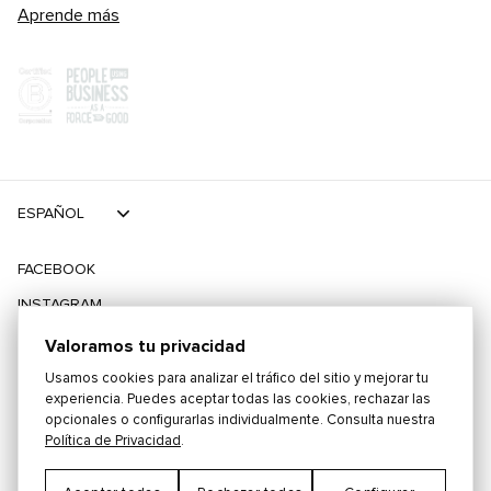
Aprende más
ESPAÑOL
FACEBOOK
INSTAGRAM
TIKTOK
Valoramos tu privacidad
TWITTER
Usamos cookies para analizar el tráfico del sitio y mejorar tu
experiencia. Puedes aceptar todas las cookies, rechazar las
opcionales o configurarlas individualmente. Consulta nuestra
©
2026
PLAYING FOR CHANGE
Política de Privacidad
.