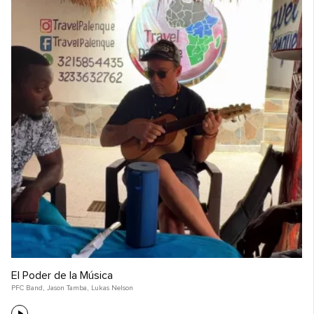
El Poder de la Música
PFC Band
,
Jason Tamba
,
Lukas Nelson