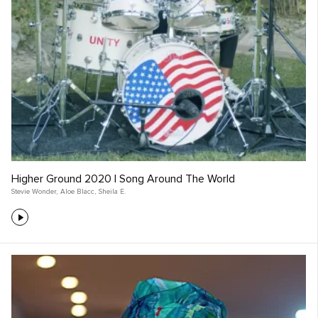
Higher Ground 2020 | Song Around The World
Stevie Wonder
,
Aloe Blacc
,
Sheila E.