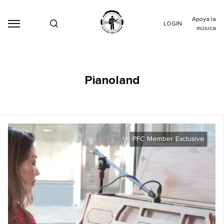
Apoya la
LOGIN
música
Pianoland
PFC Member Exclusive