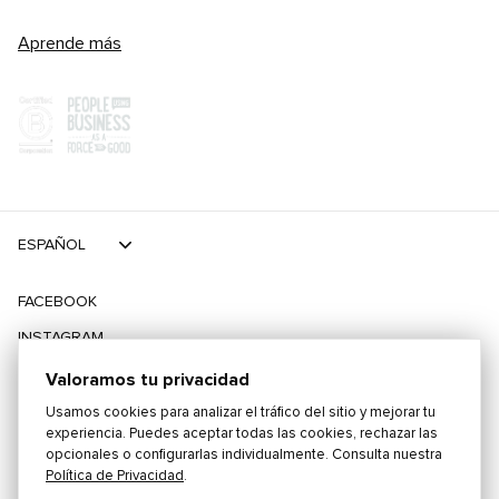
Aprende más
ESPAÑOL
FACEBOOK
INSTAGRAM
TIKTOK
Valoramos tu privacidad
TWITTER
Usamos cookies para analizar el tráfico del sitio y mejorar tu
experiencia. Puedes aceptar todas las cookies, rechazar las
opcionales o configurarlas individualmente. Consulta nuestra
©
2026
PLAYING FOR CHANGE
Política de Privacidad
.