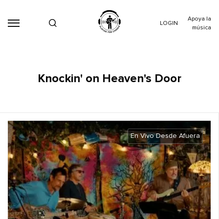
Apoya la
LOGIN
música
Knockin' on Heaven's Door
En Vivo Desde Afuera