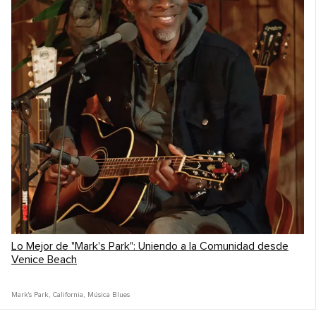
Lo Mejor de "Mark's Park": Uniendo a la Comunidad desde
Venice Beach
Mark's Park
,
California
,
Música Blues