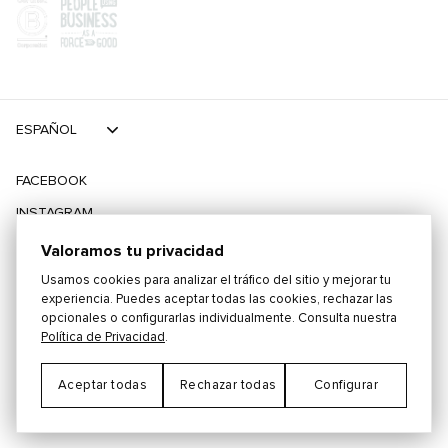
ESPAÑOL
FACEBOOK
INSTAGRAM
TIKTOK
Valoramos tu privacidad
TWITTER
Usamos cookies para analizar el tráfico del sitio y mejorar tu
experiencia. Puedes aceptar todas las cookies, rechazar las
opcionales o configurarlas individualmente. Consulta nuestra
©
2026
PLAYING FOR CHANGE
Política de Privacidad
.
Aceptar todas
Rechazar todas
Configurar
TÉRMINOS Y CONDICIONES
POLÍTICA DE PRIVACIDAD
Preferencias de Cookies
CONTACTO