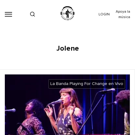
Apoya la
LOGIN
música
Jolene
La Banda Playing For Change en Vivo