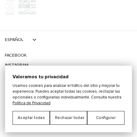
ESPAÑOL
FACEBOOK
INSTAGRAM
TIKTOK
Valoramos tu privacidad
TWITTER
Usamos cookies para analizar el tráfico del sitio y mejorar tu
experiencia. Puedes aceptar todas las cookies, rechazar las
opcionales o configurarlas individualmente. Consulta nuestra
©
2026
PLAYING FOR CHANGE
Política de Privacidad
.
Aceptar todas
Rechazar todas
Configurar
TÉRMINOS Y CONDICIONES
POLÍTICA DE PRIVACIDAD
Preferencias de Cookies
CONTACTO