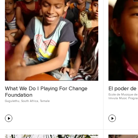
What We Do | Playing For Change
El poder de
Foundation
Ecole de Musique de 
Imvula Music Progr
Gugulethu
,
South Africa
,
Tamale