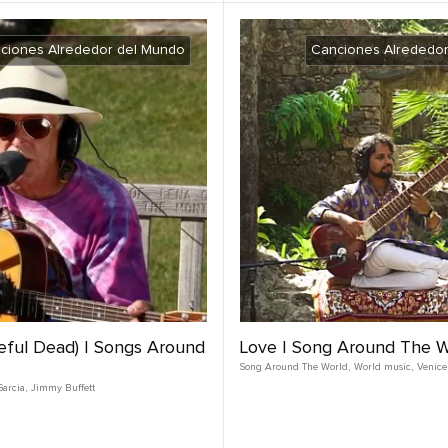
ciones Alrededor del Mundo
Canciones Alrededo
teful Dead) | Songs Around
Love | Song Around The W
Song Around The World
,
World music
,
Venice
Garcia
,
Jimmy Buffett