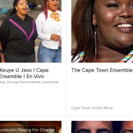
Keuye U Jeso | Cape
The Cape Town Ensemble
Ensemble | En Vivo
Jeso
,
The Cape Town Ensemble
,
Live Outside
Cape Town,
South Africa
undación Playing For Change