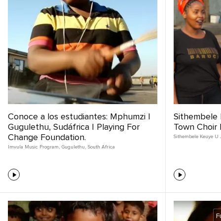
Conoce a los estudiantes: Mphumzi |
Sithembele 
Gugulethu, Sudáfrica | Playing For
Town Choir 
Change Foundation.
Sithembele Keuye U 
Imvula Music Program
,
Gugulethu
,
South Africa
F