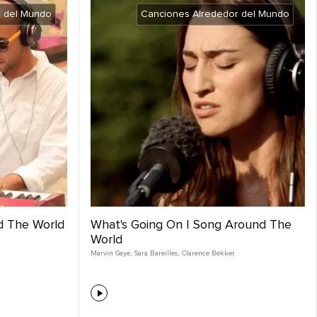
r del Mundo
Canciones Alrededor del Mundo
d The World
What's Going On | Song Around The
World
Marvin Gaye
,
Sara Bareilles
,
Clarence Bekker