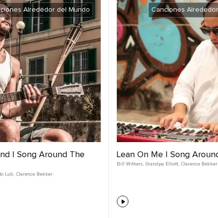
ciones Alrededor del Mundo
Canciones Alrededo
nd | Song Around The
Lean On Me | Song Aroun
Bill Withers
,
Grandpa Elliott
,
Clarence Bekker
o Luti
,
Clarence Bekker