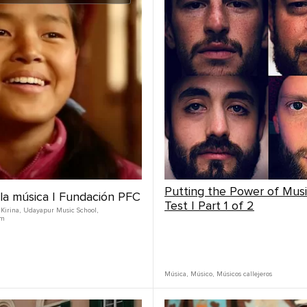
Putting the Power of Musi
 la música | Fundación PFC
Test | Part 1 of 2
Kirina
,
Udayapur Music School
,
am
Música
,
Músico
,
Músicos callejeros