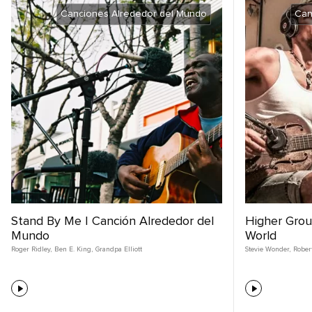
Canciones Alrededor del Mundo
Can
Stand By Me | Canción Alrededor del
Higher Grou
Mundo
World
Roger Ridley
,
Ben E. King
,
Grandpa Elliott
Stevie Wonder
,
Robert