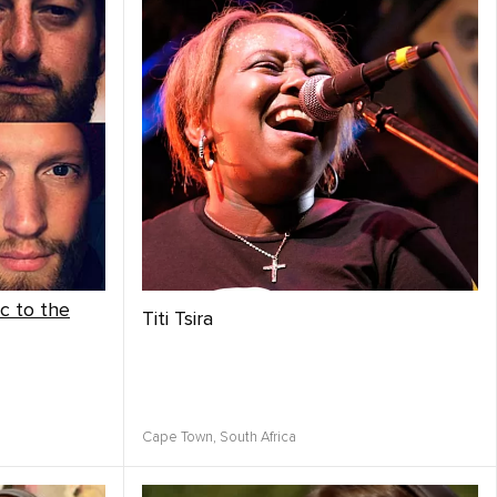
c to the
Titi Tsira
Cape Town,
South Africa