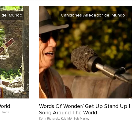
r del Mundo
Canciones Alrededor del Mundo
orld
Words Of Wonder/ Get Up Stand Up |
Song Around The World
 Beach
Keith Richards
,
Keb' Mo'
,
Bob Marley