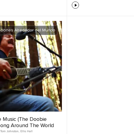
ciones Alrededor del Mundo
he Music (The Doobie
 Song Around The World
Tom Johnston
,
Ellis Hall