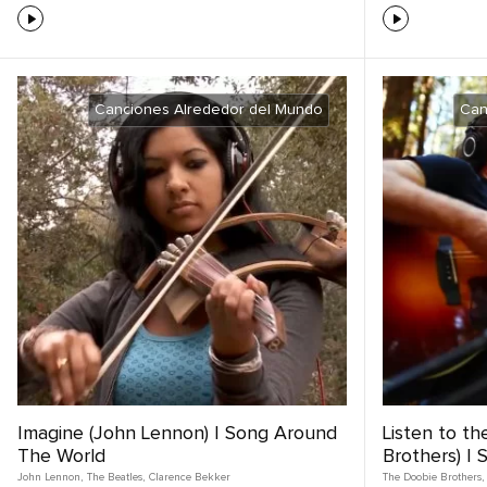
Canciones Alrededor del Mundo
Can
Imagine (John Lennon) | Song Around
Listen to t
The World
Brothers) |
John Lennon
,
The Beatles
,
Clarence Bekker
The Doobie Brothers
,