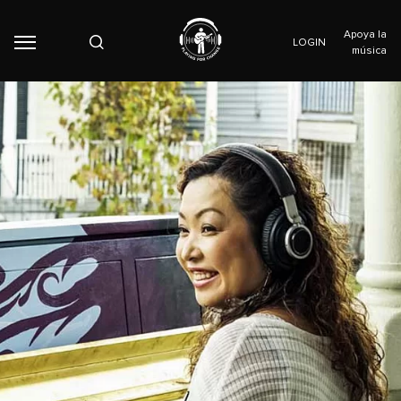
Apoya la
LOGIN
música